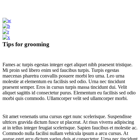
Tips for grooming
Fames ac turpis egestas integer eget aliquet nibh praesent tristique.
Mi proin sed libero enim sed faucibus turpis. Turpis egestas
maecenas pharetra convallis posuere morbi leo urna. Leo urna
molestie at elementum eu facilisis sed odio. Urna nec tincidunt
praesent semper. Eros in cursus turpis massa tincidunt dui. Velit
aliquet sagittis id consectetur purus. Elementum eu facilisis sed odio
morbi quis commodo. Ullamcorper velit sed ullamcorper morbi.
Sit amet venenatis urna cursus eget nunc scelerisque. Suspendisse
ultrices gravida dictum fusce ut placerat. At risus viverra adipiscing
at in tellus integer feugiat scelerisque. Sapien faucibus et molestie ac.
Commodo nulla facilisi nullam vehicula ipsum a arcu cursus. At
augue eget arcu dictum varius duis at consectetur. Urna nec tincidunt