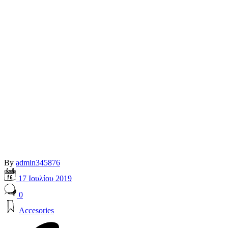
By
admin345876
17 Ιουλίου 2019
0
Accesories