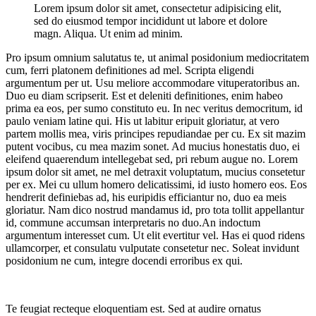
Lorem ipsum dolor sit amet, consectetur adipisicing elit,
sed do eiusmod tempor incididunt ut labore et dolore
magn. Aliqua. Ut enim ad minim.
Pro ipsum omnium salutatus te, ut animal posidonium mediocritatem
cum, ferri platonem definitiones ad mel. Scripta eligendi
argumentum per ut. Usu meliore accommodare vituperatoribus an.
Duo eu diam scripserit. Est et deleniti definitiones, enim habeo
prima ea eos, per sumo constituto eu. In nec veritus democritum, id
paulo veniam latine qui. His ut labitur eripuit gloriatur, at vero
partem mollis mea, viris principes repudiandae per cu. Ex sit mazim
putent vocibus, cu mea mazim sonet. Ad mucius honestatis duo, ei
eleifend quaerendum intellegebat sed, pri rebum augue no. Lorem
ipsum dolor sit amet, ne mel detraxit voluptatum, mucius consetetur
per ex. Mei cu ullum homero delicatissimi, id iusto homero eos. Eos
hendrerit definiebas ad, his euripidis efficiantur no, duo ea meis
gloriatur. Nam dico nostrud mandamus id, pro tota tollit appellantur
id, commune accumsan interpretaris no duo.An indoctum
argumentum interesset cum. Ut elit evertitur vel. Has ei quod ridens
ullamcorper, et consulatu vulputate consetetur nec. Soleat invidunt
posidonium ne cum, integre docendi erroribus ex qui.
Te feugiat recteque eloquentiam est. Sed at audire ornatus