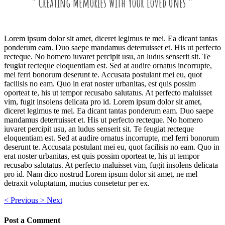
“ Creating Memories With Your Loved Ones ”
Lorem ipsum dolor sit amet, diceret legimus te mei. Ea dicant tantas
ponderum eam. Duo saepe mandamus deterruisset et. His ut perfecto
recteque. No homero iuvaret percipit usu, an ludus senserit sit. Te
feugiat recteque eloquentiam est. Sed at audire ornatus incorrupte,
mel ferri bonorum deserunt te. Accusata postulant mei eu, quot
facilisis no eam. Quo in erat noster urbanitas, est quis possim
oporteat te, his ut tempor recusabo salutatus. At perfecto maluisset
vim, fugit insolens delicata pro id. Lorem ipsum dolor sit amet,
diceret legimus te mei. Ea dicant tantas ponderum eam. Duo saepe
mandamus deterruisset et. His ut perfecto recteque. No homero
iuvaret percipit usu, an ludus senserit sit. Te feugiat recteque
eloquentiam est. Sed at audire ornatus incorrupte, mel ferri bonorum
deserunt te. Accusata postulant mei eu, quot facilisis no eam. Quo in
erat noster urbanitas, est quis possim oporteat te, his ut tempor
recusabo salutatus. At perfecto maluisset vim, fugit insolens delicata
pro id. Nam dico nostrud Lorem ipsum dolor sit amet, ne mel
detraxit voluptatum, mucius consetetur per ex.
<
Previous
>
Next
Post a Comment