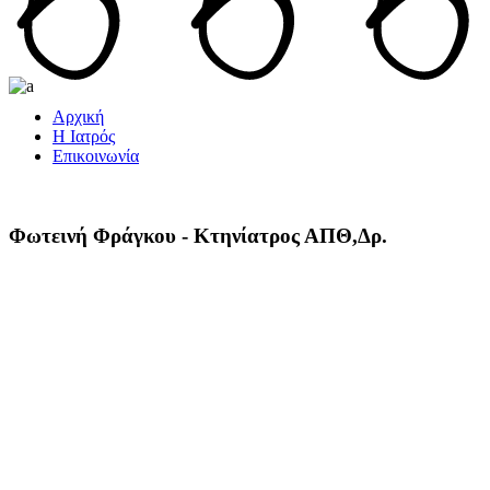
Αρχική
Η Ιατρός
Επικοινωνία
Φωτεινή Φράγκου - Κτηνίατρος ΑΠΘ,Δρ.