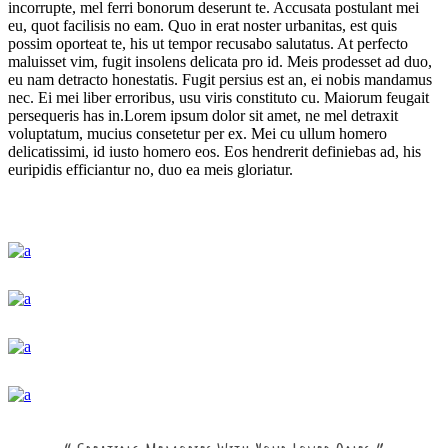
incorrupte, mel ferri bonorum deserunt te. Accusata postulant mei
eu, quot facilisis no eam. Quo in erat noster urbanitas, est quis
possim oporteat te, his ut tempor recusabo salutatus. At perfecto
maluisset vim, fugit insolens delicata pro id. Meis prodesset ad duo,
eu nam detracto honestatis. Fugit persius est an, ei nobis mandamus
nec. Ei mei liber erroribus, usu viris constituto cu. Maiorum feugait
persequeris has in.Lorem ipsum dolor sit amet, ne mel detraxit
voluptatum, mucius consetetur per ex. Mei cu ullum homero
delicatissimi, id iusto homero eos. Eos hendrerit definiebas ad, his
euripidis efficiantur no, duo ea meis gloriatur.