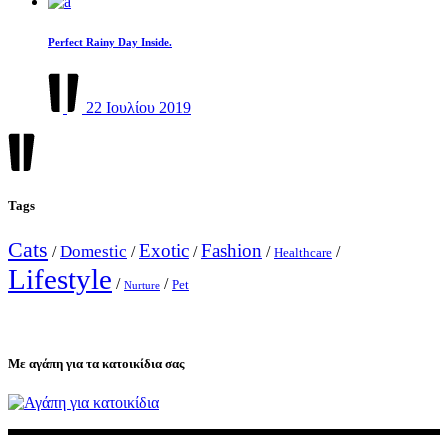
Perfect Rainy Day Inside.
22 Ιουλίου 2019
Tags
Cats
Exotic
Fashion
Domestic
/
/
/
/
/
Healthcare
Lifestyle
/
/
Pet
Nurture
Με αγάπη για τα κατοικίδια σας